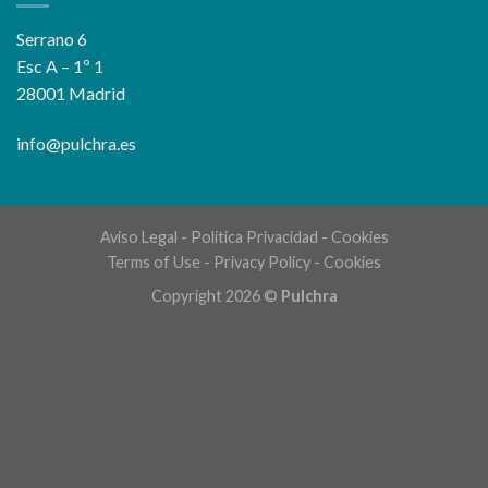
Serrano 6
Esc A – 1º 1
28001 Madrid
info@pulchra.es
Aviso Legal
-
Política Privacidad
-
Cookies
Terms of Use
-
Privacy Policy
-
Cookies
Copyright 2026 ©
Pulchra